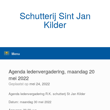
Ga
naar
de
Schutterij Sint Jan
inhoud
Kilder
Menu
Agenda ledenvergadering, maandag 20
mei 2022
Geplaatst op
mei 24, 2022
Agenda ledenvergadering R.K. schutterij St Jan Kilder
Datum: maandag 30 mei 2022
Aanvang: 20.00 uur