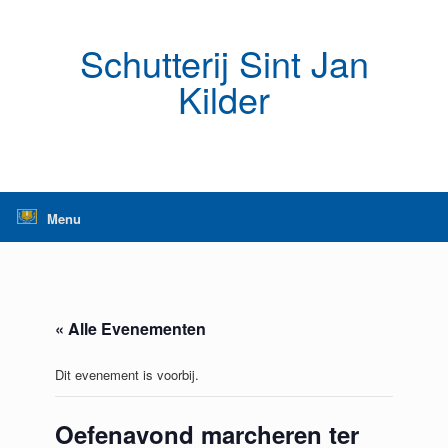
Ga
naar
de
Schutterij Sint Jan
inhoud
Kilder
Menu
« Alle Evenementen
Dit evenement is voorbij.
Oefenavond marcheren ter