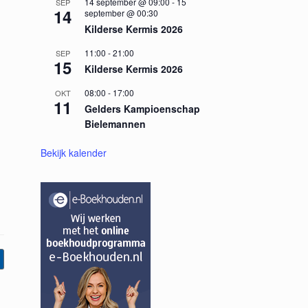
14 september @ 09:00
-
15
SEP
14
september @ 00:30
Kilderse Kermis 2026
11:00
-
21:00
SEP
15
Kilderse Kermis 2026
08:00
-
17:00
OKT
11
Gelders Kampioenschap
Bielemannen
Bekijk kalender