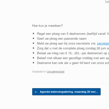
Lo
Hoe kun je meedoen?
Regel een ploeg van 5 deelnemers (leeftijd vanaf 16
Geef uw ploeg een passende naam
Meld uw ploeg aan bij onze secretaris via:
secretar
Zorg dat u met de complete ploeg zondag 26 juni o
Betaal uw inleg van € 15,- (€3,- per deelnemer) op
Beleef met elkaar een gezellige middag met een sp
Deelname kan ook als u geen lid bent van onze schu
Geplaatst in
Uncategorized
.
Bericht navigatie
←
Agenda ledenvergadering, maandag 20 mei…