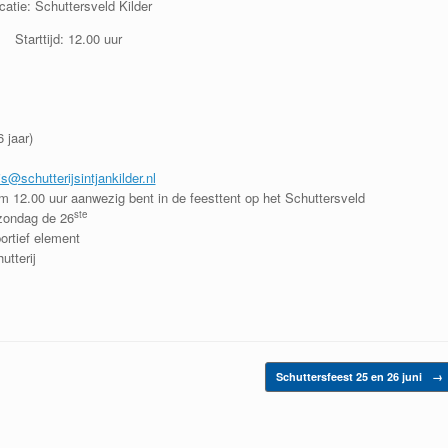
catie: Schuttersveld Kilder
Starttijd: 12.00 uur
 jaar)
is@schutterijsintjankilder.nl
m 12.00 uur aanwezig bent in de feesttent op het Schuttersveld
ste
 zondag de 26
ortief element
tterij
Schuttersfeest 25 en 26 juni
→