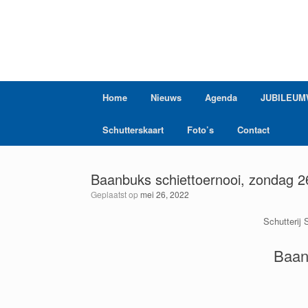
Ga
naar
de
inhoud
Home
Nieuws
Agenda
JUBILEUM
Schutterskaart
Foto’s
Contact
Baanbuks schiettoernooi, zondag 26
Geplaatst op
mei 26, 2022
Schutterij 
Baan