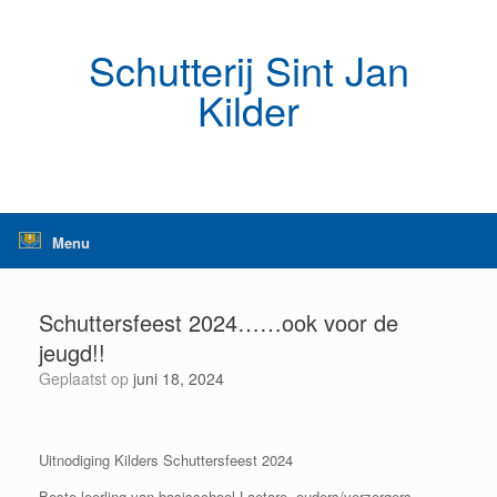
Ga
naar
de
Schutterij Sint Jan
inhoud
Kilder
Menu
Schuttersfeest 2024……ook voor de
jeugd!!
Geplaatst op
juni 18, 2024
Uitnodiging Kilders Schuttersfeest 2024
Beste leerling van basisschool Laetare, ouders/verzorgers,