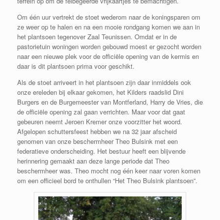
terrein op om de felbegeerde vrijkaartjes te bemachtigen.
Om één uur vertrekt de stoet wederom naar de koningsparen om
ze weer op te halen en na een mooie rondgang komen we aan in
het plantsoen tegenover Zaal Teunissen. Omdat er in de
pastorietuin woningen worden gebouwd moest er gezocht worden
naar een nieuwe plek voor de officiële opening van de kermis en
daar is dit plantsoen prima voor geschikt.
Als de stoet arriveert in het plantsoen zijn daar inmiddels ook
onze ereleden bij elkaar gekomen, het Kilders raadslid Dini
Burgers en de Burgemeester van Montferland, Harry de Vries, die
de officiële opening zal gaan verrichten. Maar voor dat gaat
gebeuren neemt Jeroen Kremer onze voorzitter het woord.
Afgelopen schuttersfeest hebben we na 32 jaar afscheid
genomen van onze beschermheer Theo Bulsink met een
federatieve onderscheiding. Het bestuur heeft een blijvende
herinnering gemaakt aan deze lange periode dat Theo
beschermheer was. Theo mocht nog één keer naar voren komen
om een officieel bord te onthullen “Het Theo Bulsink plantsoen”.