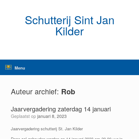
Ga
naar
de
Schutterij Sint Jan
inhoud
Kilder
Menu
Auteur archief:
Rob
Jaarvergadering zaterdag 14 januari
Geplaatst op
januari 8, 2023
Jaarvergadering schutterij St. Jan Kilder
Deze zal gehouden worden op 14 januari 2023 om 20.00 uur in