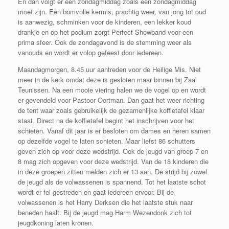
En dan volgt er een zondagmiddag zoals een zondagmiddag
moet zijn. Een bomvolle kermis, prachtig weer, van jong tot oud
is aanwezig, schminken voor de kinderen, een lekker koud
drankje en op het podium zorgt Perfect Showband voor een
prima sfeer. Ook de zondagavond is de stemming weer als
vanouds en wordt er volop gefeest door iedereen.
Maandagmorgen, 8.45 uur aantreden voor de Heilige Mis. Niet
meer in de kerk omdat deze is gesloten maar binnen bij Zaal
Teunissen. Na een mooie viering halen we de vogel op en wordt
er gevendeld voor Pastoor Oortman. Dan gaat het weer richting
de tent waar zoals gebruikelijk de gezamenlijke koffietafel klaar
staat. Direct na de koffietafel begint het inschrijven voor het
schieten. Vanaf dit jaar is er besloten om dames en heren samen
op dezelfde vogel te laten schieten. Maar liefst 86 schutters
geven zich op voor deze wedstrijd. Ook de jeugd van groep 7 en
8 mag zich opgeven voor deze wedstrijd. Van de 18 kinderen die
in deze groepen zitten melden zich er 13 aan. De strijd bij zowel
de jeugd als de volwassenen is spannend. Tot het laatste schot
wordt er fel gestreden en gaat iedereen ervoor. Bij de
volwassenen is het Harry Derksen die het laatste stuk naar
beneden haalt. Bij de jeugd mag Harm Wezendonk zich tot
jeugdkoning laten kronen.