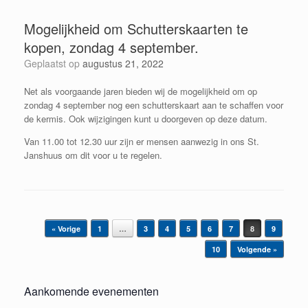
Mogelijkheid om Schutterskaarten te
kopen, zondag 4 september.
Geplaatst op
augustus 21, 2022
Net als voorgaande jaren bieden wij de mogelijkheid om op
zondag 4 september nog een schutterskaart aan te schaffen voor
de kermis. Ook wijzigingen kunt u doorgeven op deze datum.
Van 11.00 tot 12.30 uur zijn er mensen aanwezig in ons St.
Janshuus om dit voor u te regelen.
Bericht navigatie
« Vorige
1
…
3
4
5
6
7
8
9
10
Volgende »
Aankomende evenementen