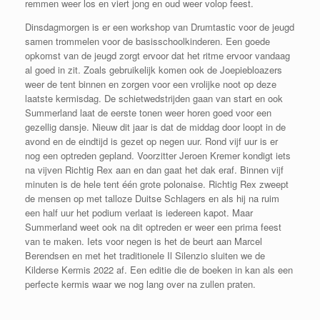
remmen weer los en viert jong en oud weer volop feest.
Dinsdagmorgen is er een workshop van Drumtastic voor de jeugd
samen trommelen voor de basisschoolkinderen. Een goede
opkomst van de jeugd zorgt ervoor dat het ritme ervoor vandaag
al goed in zit. Zoals gebruikelijk komen ook de Joepiebloazers
weer de tent binnen en zorgen voor een vrolijke noot op deze
laatste kermisdag. De schietwedstrijden gaan van start en ook
Summerland laat de eerste tonen weer horen goed voor een
gezellig dansje. Nieuw dit jaar is dat de middag door loopt in de
avond en de eindtijd is gezet op negen uur. Rond vijf uur is er
nog een optreden gepland. Voorzitter Jeroen Kremer kondigt iets
na vijven Richtig Rex aan en dan gaat het dak eraf. Binnen vijf
minuten is de hele tent één grote polonaise. Richtig Rex zweept
de mensen op met talloze Duitse Schlagers en als hij na ruim
een half uur het podium verlaat is iedereen kapot. Maar
Summerland weet ook na dit optreden er weer een prima feest
van te maken. Iets voor negen is het de beurt aan Marcel
Berendsen en met het traditionele Il Silenzio sluiten we de
Kilderse Kermis 2022 af. Een editie die de boeken in kan als een
perfecte kermis waar we nog lang over na zullen praten.