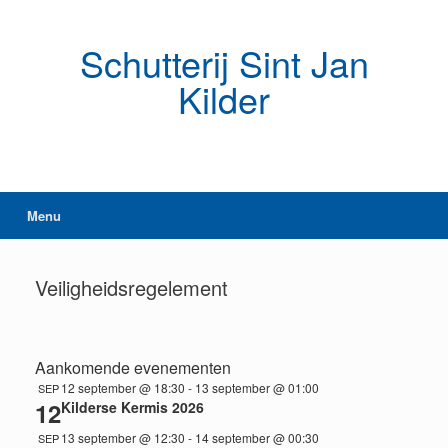
Ga
naar
de
Schutterij Sint Jan
inhoud
Kilder
Menu
Veiligheidsregelement
Aankomende evenementen
12 september @ 18:30
-
13 september @ 01:00
SEP
12
Kilderse Kermis 2026
13 september @ 12:30
-
14 september @ 00:30
SEP