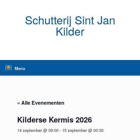
Ga
naar
de
Schutterij Sint Jan
inhoud
Kilder
Menu
« Alle Evenementen
Kilderse Kermis 2026
14 september @ 09:00
-
15 september @ 00:30