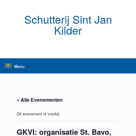
Ga
naar
de
Schutterij Sint Jan
inhoud
Kilder
Menu
« Alle Evenementen
Dit evenement is voorbij.
GKVI: organisatie St. Bavo,