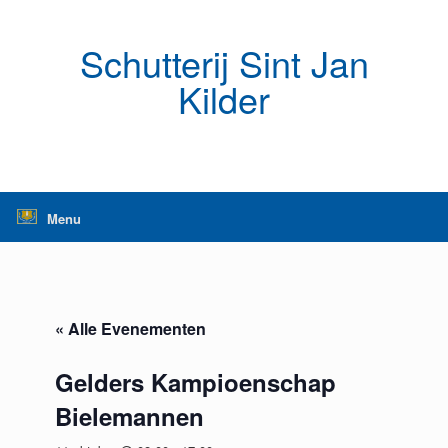
Ga
naar
de
Schutterij Sint Jan
inhoud
Kilder
Menu
« Alle Evenementen
Gelders Kampioenschap
Bielemannen