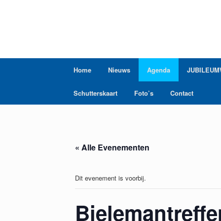
Ga
naar
de
inhoud
Home
Nieuws
Agenda
JUBILEUM
Schutterskaart
Foto’s
Contact
« Alle Evenementen
Dit evenement is voorbij.
Bielemantreff